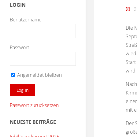
LOGIN
9
Benutzername
Die M
Sept
Straß
Passwort
wiede
Start
wird 
Angemeldet bleiben
Nach 
Kirme
einem
Passwort zurücksetzen
mit e
NEUESTE BEITRÄGE
Der S
groß
Jubiläumskonzert 2025