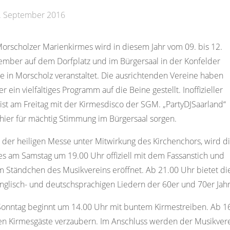
. September 2016
orscholzer Marienkirmes wird in diesem Jahr vom 09. bis 12.
ember auf dem Dorfplatz und im Bürgersaal in der Konfelder
e in Morscholz veranstaltet. Die ausrichtenden Vereine haben
r ein vielfältiges Programm auf die Beine gestellt. Inoffizieller
 ist am Freitag mit der Kirmesdisco der SGM. „PartyDJSaarland“
hier für mächtig Stimmung im Bürgersaal sorgen.
der heiligen Messe unter Mitwirkung des Kirchenchors, wird d
s am Samstag um 19.00 Uhr offiziell mit dem Fassanstich und
 Ständchen des Musikvereins eröffnet. Ab 21.00 Uhr bietet di
nglisch- und deutschsprachigen Liedern der 60er und 70er Jah
onntag beginnt um 14.00 Uhr mit buntem Kirmestreiben. Ab 16.
en Kirmesgäste verzaubern. Im Anschluss werden der Musikvere