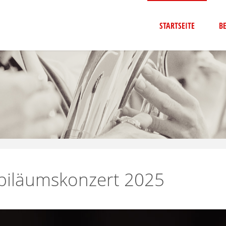
STARTSEITE
B
biläumskonzert 2025