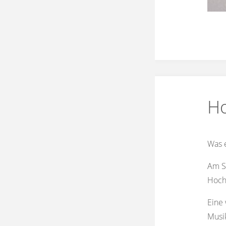
Ho
Was e
Am S
Hocha
Eine 
Musik