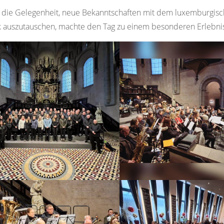
h
die Gelegenheit, neue Bekanntschaften mit dem luxemburgisc
 auszutauschen, machte den Tag zu einem besonderen Erlebnis,